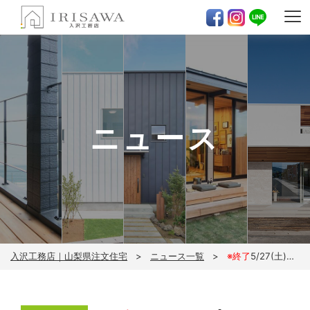
ニュース
入沢工務店｜山梨県注文住宅
ニュース一覧
※終了
5/27(土)～5/28(日)-ZERO-CUBE+BOX CUSTOM-完成見学会【完全予約制】