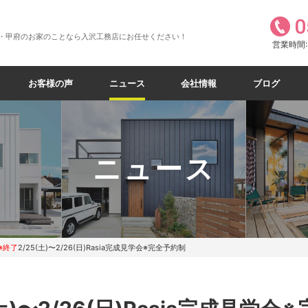
0
・甲府のお家のことなら入沢工務店にお任せください！
営業時間:8
お客様の声
ニュース
会社情報
ブログ
ニュース
※終了
2/25(土)〜2/26(日)Rasia完成見学会※完全予約制