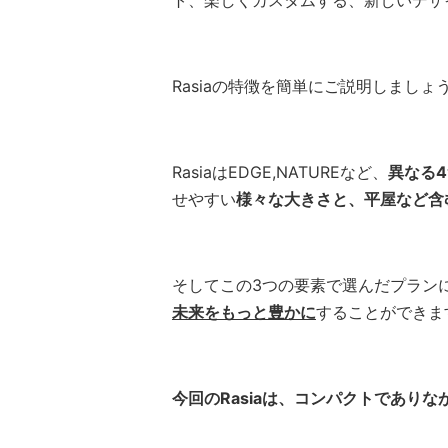
ト、楽しくカスタムする、新しいデザ
Rasiaの特徴を簡単にご説明しましょ
RasiaはEDGE,NATUREなど、
異なる
せやすい
様々な大きさと、平屋など含
そしてこの3つの要素で選んだプラン
未来をもっと豊かに
することができま
今回のRasiaは、コンパクトでありな