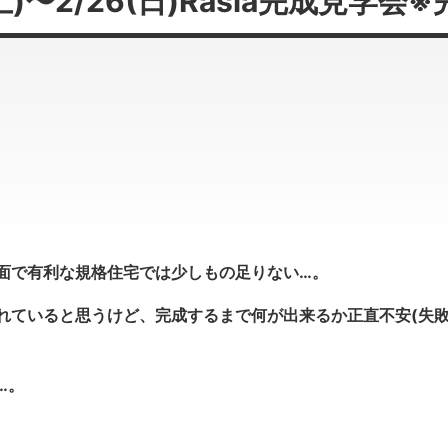
(土)〜2/26(日)Rasia完成見学
面で有利な規格住宅では少しもの足りない…。
れていると思うけど、完成するまで何が出来るか正直不安(失敗
…。