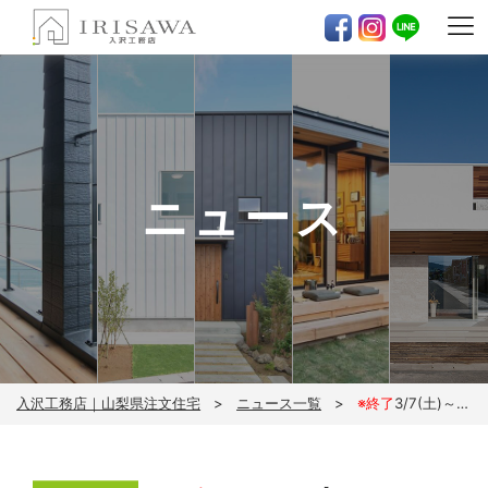
ニュース
入沢工務店｜山梨県注文住宅
ニュース一覧
※終了
3/7(土)～3/8(日)ZERO-CUBE +BOX2完成見学会※完全予約制