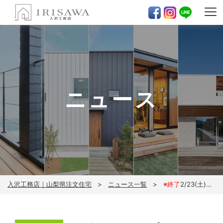
ニュース
入沢工務店｜山梨県注文住宅
ニュース一覧
※終了
2/23(土)～2/24(日)R+house完成見学会※完全予約制