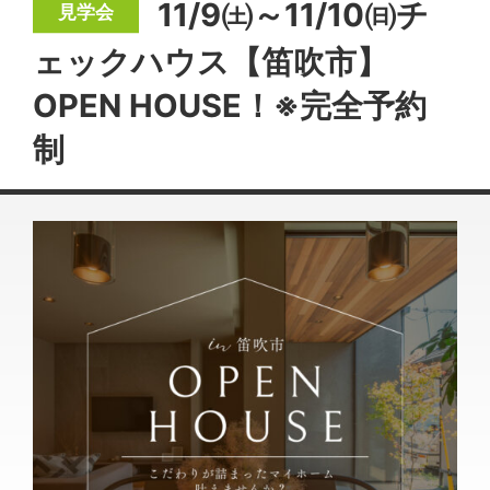
11/9㈯～11/10㈰チ
ェックハウス【笛吹市】
OPEN HOUSE！※完全予約
制