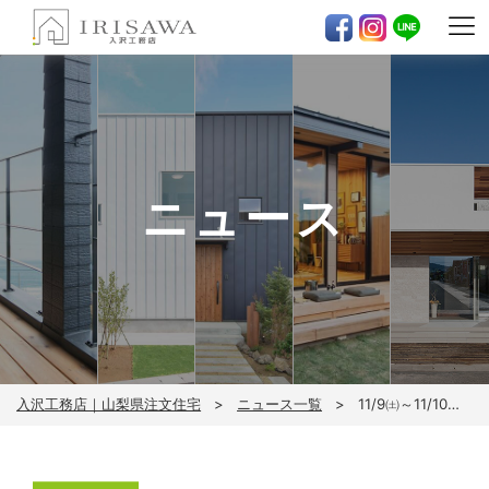
ニュース
入沢工務店｜山梨県注文住宅
ニュース一覧
11/9㈯～11/10㈰チェックハウス【笛吹市】OPEN HOUSE！※完全予約制